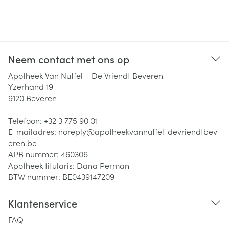
Neem contact met ons op
Apotheek Van Nuffel – De Vriendt Beveren
Yzerhand 19
9120
Beveren
Telefoon:
+32 3 775 90 01
E-mailadres:
noreply@
apotheekvannuffel-devriendtbev
eren.be
APB nummer:
460306
Apotheek titularis:
Dana Perman
BTW nummer:
BE0439147209
Klantenservice
FAQ