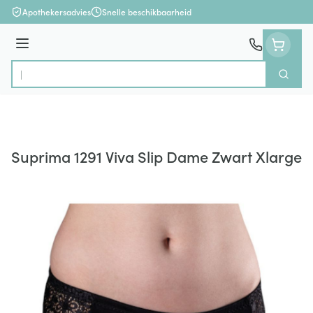
Ga naar de inhoud
Apothekersadvies
Snelle beschikbaarheid
Menu
Zoek
Product, merk, categorie...
Suprima 1291 Viva Slip Dame Zwart Xlarge