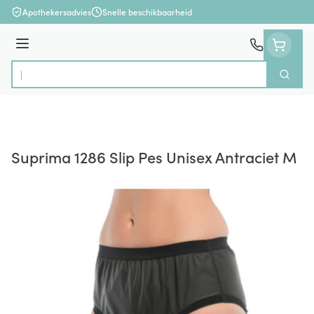
Ga naar de inhoud
Apothekersadvies
Snelle beschikbaarheid
Menu
Zoek
Product, merk, categorie...
Suprima 1286 Slip Pes Unisex Antraciet M