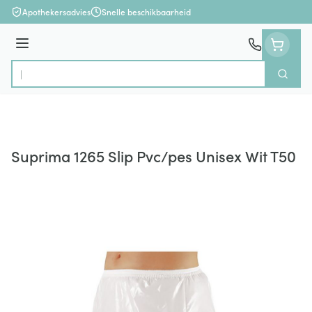
Ga naar de inhoud
Apothekersadvies
Snelle beschikbaarheid
Menu
Zoek
Product, merk, categorie...
Suprima 1265 Slip Pvc/pes Unisex Wit T50