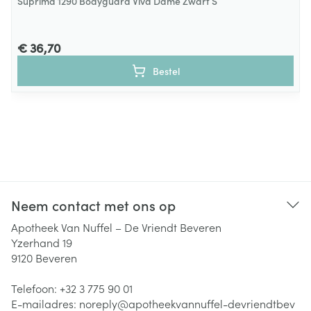
Suprima 1290 Bodyguard Viva Dame Zwart S
€ 36,70
Bestel
Neem contact met ons op
Apotheek Van Nuffel – De Vriendt Beveren
Yzerhand 19
9120
Beveren
Telefoon:
+32 3 775 90 01
E-mailadres:
noreply@
apotheekvannuffel-devriendtbev