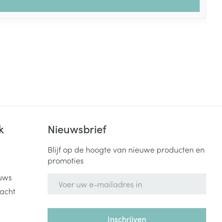
k
Nieuwsbrief
Blijf op de hoogte van nieuwe producten en
promoties
uws
E-mail adres
acht
Inschrijven