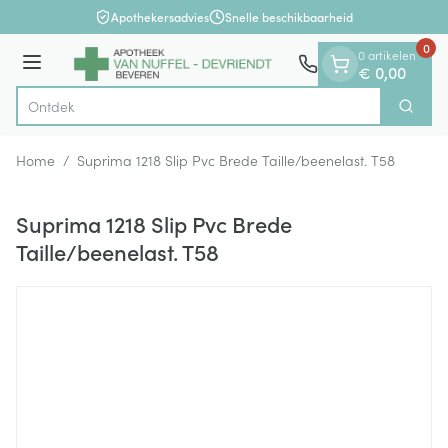
Dia 1 van 1
Ga naar de inhoud
Apothekersadvies
Snelle beschikbaarheid
0
0 artikelen
Menu
€ 0,00
Zoek
Product, merk, categorie...
Home
/
Suprima 1218 Slip Pvc Brede Taille/beenelast. T58
Suprima 1218 Slip Pvc Brede
Taille/beenelast. T58