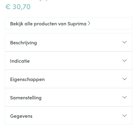
€ 30,70
Bekijk alle producten van Suprima
Beschrijving
Indicatie
Eigenschappen
Zachte brede been- en tailleband
Ideaal als bescherming boven
Samenstelling
incontinentieverbanden
Zijnaden gelast
Gegevens
Sluiting
Kleur:
CNK
2497485
Verpakking