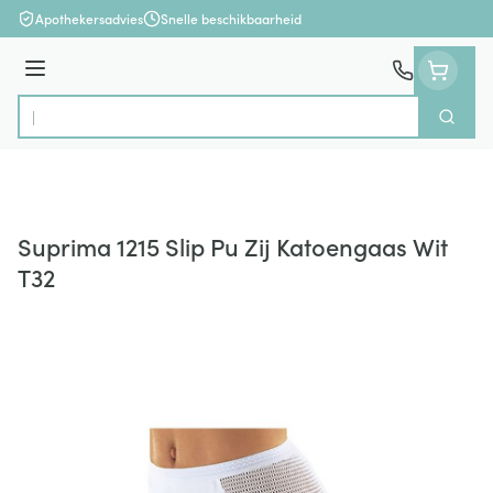
Ga naar de inhoud
Apothekersadvies
Snelle beschikbaarheid
Menu
Zoek
Product, merk, categorie...
Suprima 1215 Slip Pu Zij Katoengaas Wit
T32