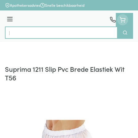
Ga naar de inhoud
Apothekersadvies
Snelle beschikbaarheid
Menu
Zoek
Product, merk, categorie...
Suprima 1211 Slip Pvc Brede Elastiek Wit
T56