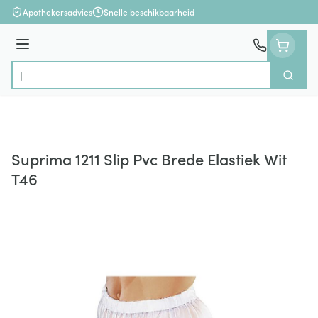
Ga naar de inhoud
Apothekersadvies
Snelle beschikbaarheid
Menu
Zoek
Product, merk, categorie...
Suprima 1211 Slip Pvc Brede Elastiek Wit
T46