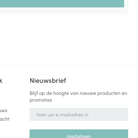
k
Nieuwsbrief
Blijf op de hoogte van nieuwe producten en
promoties
uws
E-mail adres
acht
Inschrijven