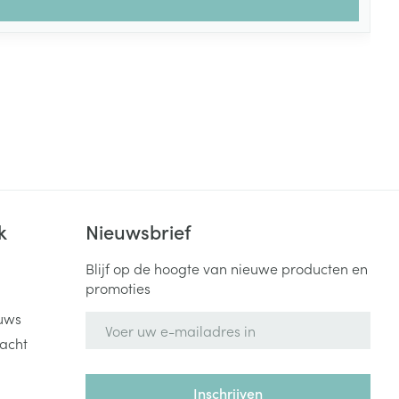
k
Nieuwsbrief
Blijf op de hoogte van nieuwe producten en
promoties
uws
E-mail adres
acht
Inschrijven