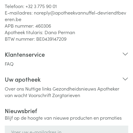
Telefoon:
+32 3 775 90 01
E-mailadres:
noreply@
apotheekvannuffel-devriendtbev
eren.be
APB nummer:
460306
Apotheek titularis:
Dana Perman
BTW nummer:
BE0439147209
Klantenservice
FAQ
Uw apotheek
Over ons
Nuttige links
Gezondheidsnieuws
Apotheker
van wacht
Voorschrift
Zorgtarieven
Nieuwsbrief
Blijf op de hoogte van nieuwe producten en promoties
E-mail adres