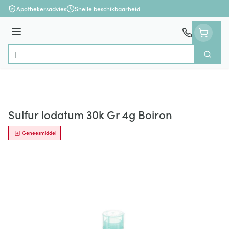
Ga naar de inhoud
Apothekersadvies
Snelle beschikbaarheid
Menu
Zoek
Product, merk, categorie...
Sulfur Iodatum 30k Gr 4g Boiron
Geneesmiddel