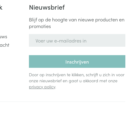
Bed
k
Nieuwsbrief
ng zon
Doorliggen - decubitis
Blijf op de hoogte van nieuwe producten en
Toon meer
ie
Urinewegen
promoties
uws
E-mail adres
id, spanning
Stoppen met roken
acht
 en intieme
Gezichtsreiniging -
ontschminken
n Orthopedie
Instrumenten
Inschrijven
sche
n anticonceptie
Reinigingsmelk, - crème, -
Anti tumor middelen
Door op inschrijven te klikken, schrijft u zich in voor
olie en gel
onze nieuwsbrief en gaat u akkoord met onze
jn
privacy policy
.
Tonic - lotion
zorging
Anesthesie
Micellair water
Specifiek voor de ogen
t
ie
Diverse geneesmiddelen
Toon meer