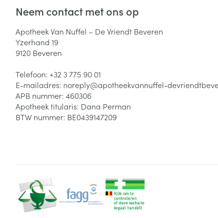
Neem contact met ons op
Zuurstof
Eelt
Eksteroog - lik
Apotheek Van Nuffel – De Vriendt Beveren
Ademhalingsste
Yzerhand 19
Toon meer
9120
Beveren
Spieren en gew
Telefoon:
+32 3 775 90 01
E-mailadres:
noreply@
apotheekvannuffel-devriendtbev
Specifiek voor
APB nummer:
460306
Naalden en spu
Apotheek titularis:
Dana Perman
Lichaamsverzo
Infecties
BTW nummer:
BE0439147209
Spuiten
Deodorant
Oplossing voor 
Gezichtsverzor
Naalden
Luizen
Naalden voor i
pennaalden
Diagnostica
Toon meer