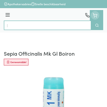
Ga naar de inhoud
Apothekersadvies
Snelle beschikbaarheid
Menu
Zoek
Product, merk, categorie...
Sepia Officinalis Mk Gl Boiron
Geneesmiddel