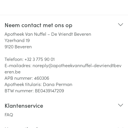
Neem contact met ons op
Apotheek Van Nuffel – De Vriendt Beveren
Yzerhand 19
9120
Beveren
Telefoon:
+32 3 775 90 01
E-mailadres:
noreply@
apotheekvannuffel-devriendtbev
eren.be
APB nummer:
460306
Apotheek titularis:
Dana Perman
BTW nummer:
BE0439147209
Klantenservice
FAQ