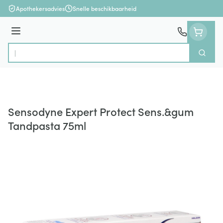
Ga naar de inhoud
Apothekersadvies
Snelle beschikbaarheid
Menu
Zoek
Product, merk, categorie...
Sensodyne Expert Protect Sens.&gum
Tandpasta 75ml