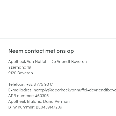
Neem contact met ons op
Apotheek Van Nuffel – De Vriendt Beveren
Yzerhand 19
9120
Beveren
Telefoon:
+32 3 775 90 01
E-mailadres:
noreply@
apotheekvannuffel-devriendtbev
APB nummer:
460306
Apotheek titularis:
Dana Perman
BTW nummer:
BE0439147209