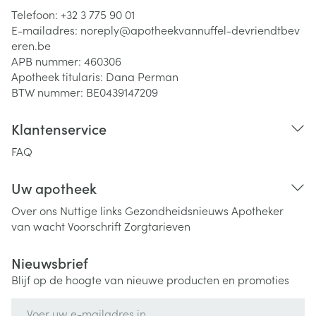
Telefoon:
+32 3 775 90 01
E-mailadres:
noreply@
apotheekvannuffel-devriendtbev
eren.be
APB nummer:
460306
Apotheek titularis:
Dana Perman
BTW nummer:
BE0439147209
Klantenservice
FAQ
Uw apotheek
Over ons
Nuttige links
Gezondheidsnieuws
Apotheker
van wacht
Voorschrift
Zorgtarieven
Nieuwsbrief
Blijf op de hoogte van nieuwe producten en promoties
E-mail adres