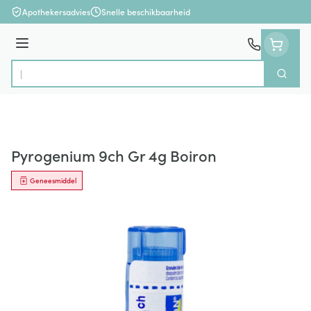
Ga naar de inhoud
Apothekersadvies
Snelle beschikbaarheid
Menu
Zoek
Product, merk, categorie...
Pyrogenium 9ch Gr 4g Boiron
Geneesmiddel