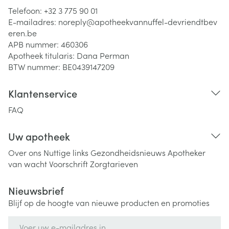
Telefoon:
+32 3 775 90 01
E-mailadres:
noreply@
apotheekvannuffel-devriendtbev
eren.be
APB nummer:
460306
Apotheek titularis:
Dana Perman
BTW nummer:
BE0439147209
Klantenservice
FAQ
Uw apotheek
Over ons
Nuttige links
Gezondheidsnieuws
Apotheker
van wacht
Voorschrift
Zorgtarieven
Nieuwsbrief
Blijf op de hoogte van nieuwe producten en promoties
E-mail adres