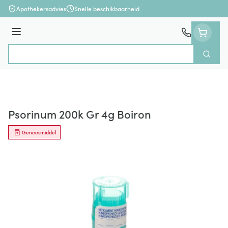
Ga naar de inhoud
Apothekersadvies
Snelle beschikbaarheid
Menu
Zoek
Product, merk, categorie...
Psorinum 200k Gr 4g Boiron
Geneesmiddel