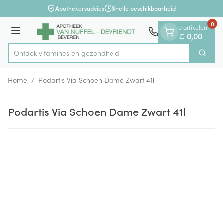
Dia 1 van 1
Ga naar de inhoud
Apothekersadvies
Snelle beschikbaarheid
0
0 artikelen
Menu
€ 0,00
Ontdek vitamines en gezond
Zoek
Product, merk, categorie...
Home
/
Podartis Via Schoen Dame Zwart 41l
Podartis Via Schoen Dame Zwart 41l