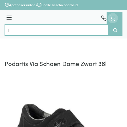
Ga naar de inhoud
Apothekersadvies
Snelle beschikbaarheid
Menu
Zoek
Product, merk, categorie...
Podartis Via Schoen Dame Zwart 36l