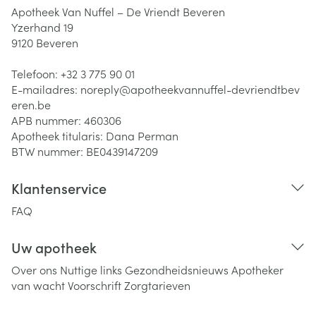
Apotheek Van Nuffel – De Vriendt Beveren
Yzerhand 19
9120
Beveren
Telefoon:
+32 3 775 90 01
E-mailadres:
noreply@
apotheekvannuffel-devriendtbev
eren.be
APB nummer:
460306
Apotheek titularis:
Dana Perman
BTW nummer:
BE0439147209
Klantenservice
FAQ
Uw apotheek
Over ons
Nuttige links
Gezondheidsnieuws
Apotheker
van wacht
Voorschrift
Zorgtarieven