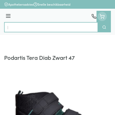
Ga naar de inhoud
Apothekersadvies
Snelle beschikbaarheid
Menu
Zoek
Product, merk, categorie...
Podartis Tera Diab Zwart 47