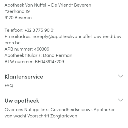
Apotheek Van Nuffel – De Vriendt Beveren
Yzerhand 19
9120
Beveren
Telefoon:
+32 3 775 90 01
E-mailadres:
noreply@
apotheekvannuffel-devriendtbev
eren.be
APB nummer:
460306
Apotheek titularis:
Dana Perman
BTW nummer:
BE0439147209
Klantenservice
FAQ
Uw apotheek
Over ons
Nuttige links
Gezondheidsnieuws
Apotheker
van wacht
Voorschrift
Zorgtarieven