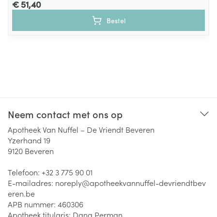
€ 51,40
Bestel
Neem contact met ons op
Apotheek Van Nuffel – De Vriendt Beveren
Yzerhand 19
9120
Beveren
Telefoon:
+32 3 775 90 01
E-mailadres:
noreply@
apotheekvannuffel-devriendtbev
eren.be
APB nummer:
460306
Apotheek titularis:
Dana Perman