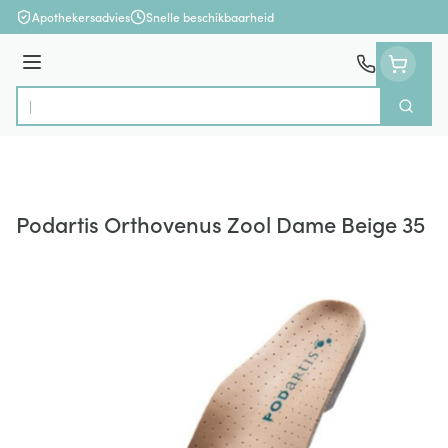
Ga naar de inhoud
Apothekersadvies
Snelle beschikbaarheid
Menu
Zoek
Product, merk, categorie...
Podartis Orthovenus Zool Dame Beige 35