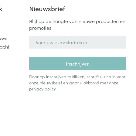
Bed
k
Nieuwsbrief
ng zon
Doorliggen - decubitis
Blijf op de hoogte van nieuwe producten en
Toon meer
ie
Urinewegen
promoties
uws
E-mail adres
id, spanning
Stoppen met roken
acht
 en intieme
Gezichtsreiniging -
ontschminken
n Orthopedie
Instrumenten
Inschrijven
sche
n anticonceptie
Reinigingsmelk, - crème, -
Anti tumor middelen
Door op inschrijven te klikken, schrijft u zich in voor
olie en gel
jn
onze nieuwsbrief en gaat u akkoord met onze
privacy policy
.
Tonic - lotion
zorging
Anesthesie
Micellair water
Specifiek voor de ogen
t
ie
Diverse geneesmiddelen
Toon meer