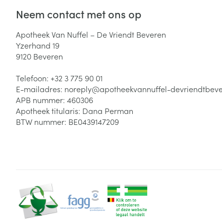
Zuurstof
Neem contact met ons op
Eelt
Eksteroog - lik
Apotheek Van Nuffel – De Vriendt Beveren
Ademhalingsste
Yzerhand 19
Toon meer
9120
Beveren
Spieren en gew
Telefoon:
+32 3 775 90 01
Specifiek voor
E-mailadres:
noreply@
apotheekvannuffel-devriendtbev
Naalden en spu
APB nummer:
460306
Lichaamsverzo
Apotheek titularis:
Dana Perman
Infecties
Spuiten
BTW nummer:
BE0439147209
Deodorant
Oplossing voor 
Gezichtsverzor
Naalden
Luizen
Naalden voor i
pennaalden
Diagnostica
Toon meer