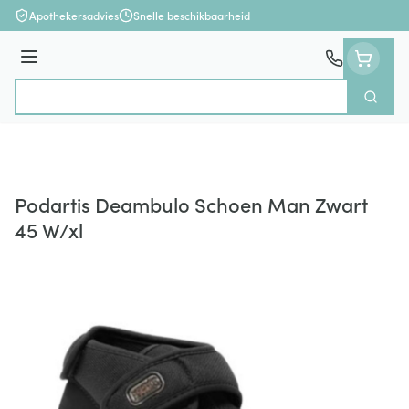
Ga naar de inhoud
Apothekersadvies
Snelle beschikbaarheid
Menu
Zoek
Product, merk, categorie...
Podartis Deambulo Schoen Man Zwart
45 W/xl