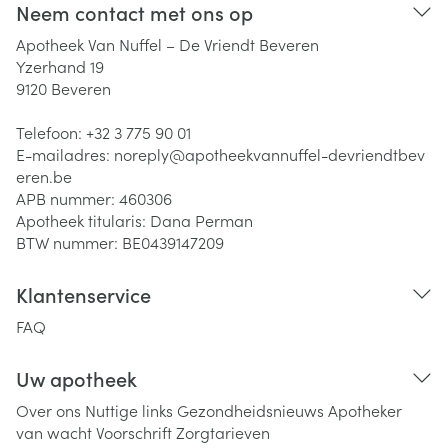
Neem contact met ons op
Apotheek Van Nuffel – De Vriendt Beveren
Yzerhand 19
9120
Beveren
Telefoon:
+32 3 775 90 01
E-mailadres:
noreply@
apotheekvannuffel-devriendtbev
eren.be
APB nummer:
460306
Apotheek titularis:
Dana Perman
BTW nummer:
BE0439147209
Klantenservice
FAQ
Uw apotheek
Over ons
Nuttige links
Gezondheidsnieuws
Apotheker
van wacht
Voorschrift
Zorgtarieven