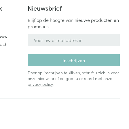
Bed
k
Nieuwsbrief
ng zon
Doorliggen - decubitis
Blijf op de hoogte van nieuwe producten en
Toon meer
ie
Urinewegen
promoties
uws
E-mail adres
id, spanning
Stoppen met roken
acht
 en intieme
Gezichtsreiniging -
ontschminken
n Orthopedie
Instrumenten
Inschrijven
sche
n anticonceptie
Reinigingsmelk, - crème, -
Anti tumor middelen
Door op inschrijven te klikken, schrijft u zich in voor
olie en gel
jn
onze nieuwsbrief en gaat u akkoord met onze
privacy policy
.
Tonic - lotion
zorging
Anesthesie
Micellair water
Specifiek voor de ogen
t
ie
Diverse geneesmiddelen
Toon meer