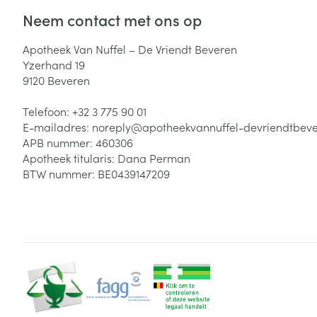
Zuurstof
Neem contact met ons op
Eelt
Eksteroog - lik
Apotheek Van Nuffel – De Vriendt Beveren
Ademhalingsste
Yzerhand 19
Toon meer
9120
Beveren
Spieren en gew
Telefoon:
+32 3 775 90 01
Specifiek voor
E-mailadres:
noreply@
apotheekvannuffel-devriendtbev
Naalden en spu
APB nummer:
460306
Lichaamsverzo
Apotheek titularis:
Dana Perman
Infecties
Spuiten
BTW nummer:
BE0439147209
Deodorant
Oplossing voor 
Gezichtsverzor
Naalden
Luizen
Naalden voor i
pennaalden
Diagnostica
Toon meer