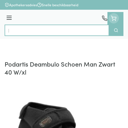
Ga naar de inhoud
Apothekersadvies
Snelle beschikbaarheid
Menu
Zoek
Product, merk, categorie...
Podartis Deambulo Schoen Man Zwart
40 W/xl