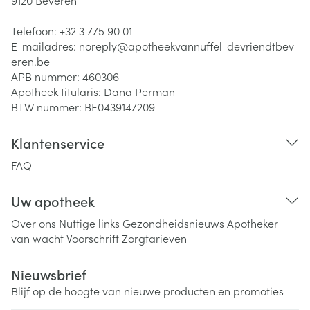
9120
Beveren
Telefoon:
+32 3 775 90 01
E-mailadres:
noreply@
apotheekvannuffel-devriendtbev
eren.be
APB nummer:
460306
Apotheek titularis:
Dana Perman
BTW nummer:
BE0439147209
Klantenservice
FAQ
Uw apotheek
Over ons
Nuttige links
Gezondheidsnieuws
Apotheker
van wacht
Voorschrift
Zorgtarieven
Nieuwsbrief
Blijf op de hoogte van nieuwe producten en promoties