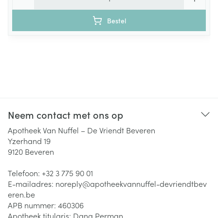
Bestel
Neem contact met ons op
Apotheek Van Nuffel – De Vriendt Beveren
Yzerhand 19
9120
Beveren
Telefoon:
+32 3 775 90 01
E-mailadres:
noreply@
apotheekvannuffel-devriendtbev
eren.be
APB nummer:
460306
Apotheek titularis:
Dana Perman