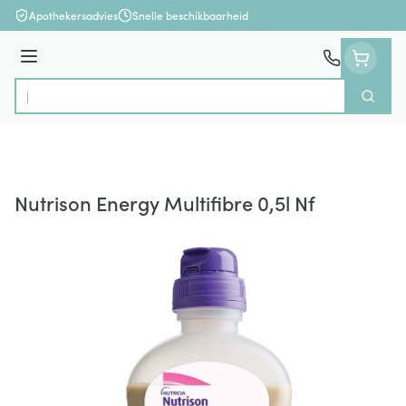
Ga naar de inhoud
Apothekersadvies
Snelle beschikbaarheid
Menu
Zoek
Product, merk, categorie...
Nutrison Energy Multifibre 0,5l Nf