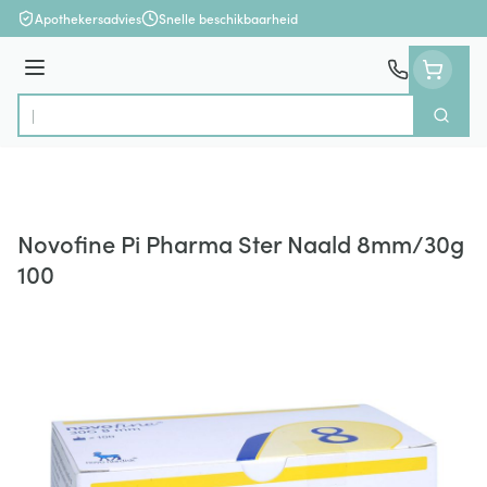
Ga naar de inhoud
Apothekersadvies
Snelle beschikbaarheid
Menu
Zoek
Product, merk, categorie...
Novofine Pi Pharma Ster Naald 8mm/30g
100