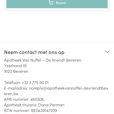
Bestel
Neem contact met ons op
Apotheek Van Nuffel – De Vriendt Beveren
Yzerhand 19
9120
Beveren
Telefoon:
+32 3 775 90 01
E-mailadres:
noreply@
apotheekvannuffel-devriendtbev
eren.be
APB nummer:
460306
Apotheek titularis:
Dana Perman
BTW nummer:
BE0439147209