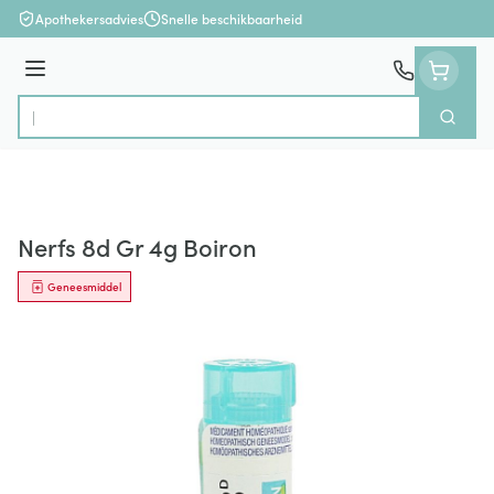
Ga naar de inhoud
Apothekersadvies
Snelle beschikbaarheid
Menu
Zoek
Product, merk, categorie...
Nerfs 8d Gr 4g Boiron
Geneesmiddel