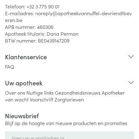
Telefoon:
+32 3 775 90 01
E-mailadres:
noreply@
apotheekvannuffel-devriendtbev
eren.be
APB nummer:
460306
Apotheek titularis:
Dana Perman
BTW nummer:
BE0439147209
Klantenservice
FAQ
Uw apotheek
Over ons
Nuttige links
Gezondheidsnieuws
Apotheker
van wacht
Voorschrift
Zorgtarieven
Nieuwsbrief
Blijf op de hoogte van nieuwe producten en promoties
E-mail adres