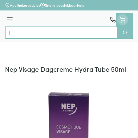
Ga naar de inhoud
Apothekersadvies
Snelle beschikbaarheid
Menu
Zoek
Product, merk, categorie...
Nep Visage Dagcreme Hydra Tube 50ml