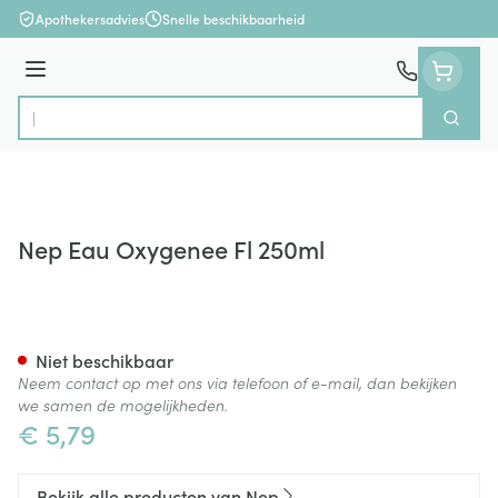
Ga naar de inhoud
Apothekersadvies
Snelle beschikbaarheid
Menu
Zoek
Product, merk, categorie...
Nep Eau Oxygenee Fl 250ml
Nep Eau Oxygenee Fl 250ml
Niet beschikbaar
Neem contact op met ons via telefoon of e-mail, dan bekijken
we samen de mogelijkheden.
€ 5,79
Bekijk alle producten van Nep