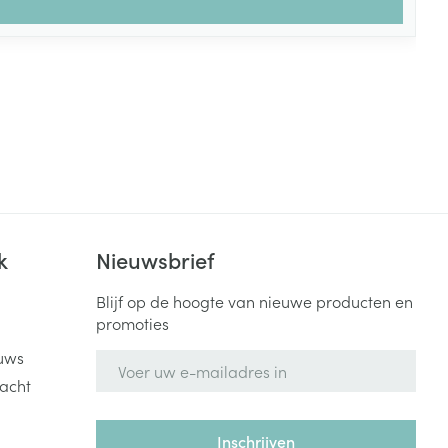
k
Nieuwsbrief
Blijf op de hoogte van nieuwe producten en
promoties
uws
E-mail adres
acht
Inschrijven