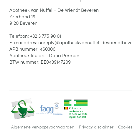
Apotheek Van Nuffel – De Vriendt Beveren
Yzerhand 19
9120
Beveren
Telefoon:
+32 3 775 90 01
E-mailadres:
noreply@
apotheekvannuffel-devriendtbev
APB nummer:
460306
Apotheek titularis:
Dana Perman
BTW nummer:
BE0439147209
Algemene verkoopsvoorwaarden
Privacy disclaimer
Cookie