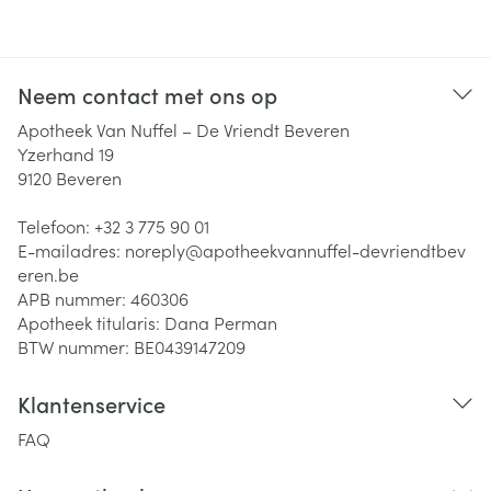
Neem contact met ons op
Apotheek Van Nuffel – De Vriendt Beveren
Yzerhand 19
9120
Beveren
Telefoon:
+32 3 775 90 01
E-mailadres:
noreply@
apotheekvannuffel-devriendtbev
eren.be
APB nummer:
460306
Apotheek titularis:
Dana Perman
BTW nummer:
BE0439147209
Klantenservice
FAQ