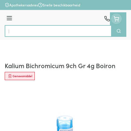
Ga naar de inhoud
Apothekersadvies
Snelle beschikbaarheid
Menu
Zoek
Product, merk, categorie...
Kalium Bichromicum 9ch Gr 4g Boiron
Geneesmiddel