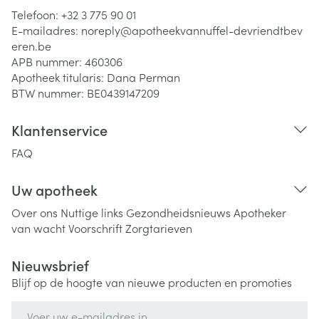
Telefoon:
+32 3 775 90 01
E-mailadres:
noreply@
apotheekvannuffel-devriendtbev
eren.be
APB nummer:
460306
Apotheek titularis:
Dana Perman
BTW nummer:
BE0439147209
Klantenservice
FAQ
Uw apotheek
Over ons
Nuttige links
Gezondheidsnieuws
Apotheker
van wacht
Voorschrift
Zorgtarieven
Nieuwsbrief
Blijf op de hoogte van nieuwe producten en promoties
E-mail adres