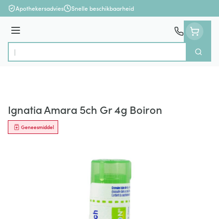
Ga naar de inhoud
Apothekersadvies
Snelle beschikbaarheid
Menu
Zoek
Product, merk, categorie...
Ignatia Amara 5ch Gr 4g Boiron
Geneesmiddel