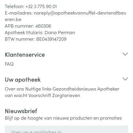
Telefoon:
+32 3 775 90 01
E-mailadres:
noreply@
apotheekvannuffel-devriendtbev
eren.be
APB nummer:
460306
Apotheek titularis:
Dana Perman
BTW nummer:
BE0439147209
Klantenservice
FAQ
Uw apotheek
Over ons
Nuttige links
Gezondheidsnieuws
Apotheker
van wacht
Voorschrift
Zorgtarieven
Nieuwsbrief
Blijf op de hoogte van nieuwe producten en promoties
E-mail adres