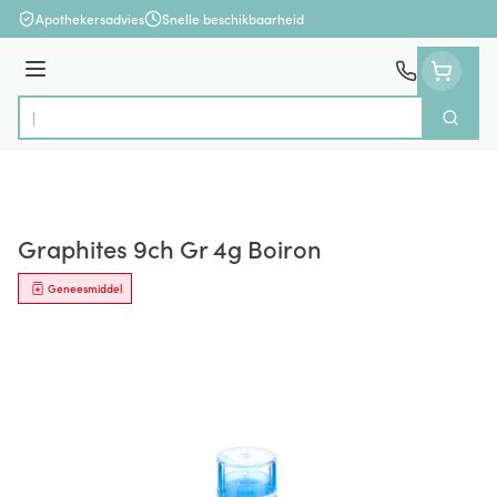
Ga naar de inhoud
Apothekersadvies
Snelle beschikbaarheid
Menu
Zoek
Product, merk, categorie...
Graphites 9ch Gr 4g Boiron
Geneesmiddel