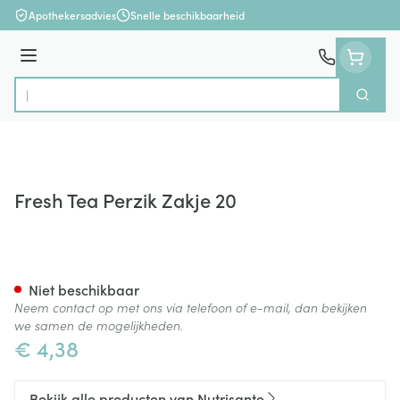
Ga naar de inhoud
Apothekersadvies
Snelle beschikbaarheid
Menu
Zoek
Product, merk, categorie...
Fresh Tea Perzik Zakje 20
Fresh Tea Perzik Zakje 20
Niet beschikbaar
Neem contact op met ons via telefoon of e-mail, dan bekijken
we samen de mogelijkheden.
€ 4,38
Bekijk alle producten van Nutrisante