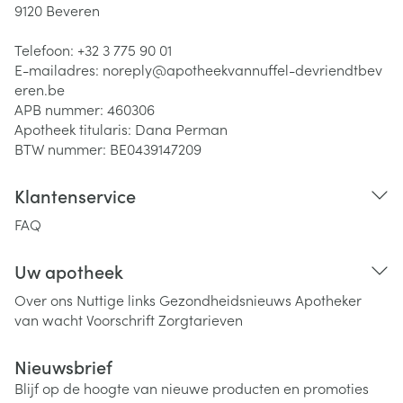
9120
Beveren
Telefoon:
+32 3 775 90 01
E-mailadres:
noreply@
apotheekvannuffel-devriendtbev
eren.be
APB nummer:
460306
Apotheek titularis:
Dana Perman
BTW nummer:
BE0439147209
Klantenservice
FAQ
Uw apotheek
Over ons
Nuttige links
Gezondheidsnieuws
Apotheker
van wacht
Voorschrift
Zorgtarieven
Nieuwsbrief
Blijf op de hoogte van nieuwe producten en promoties