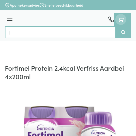
Ga naar de inhoud
Apothekersadvies
Snelle beschikbaarheid
Menu
Zoek
Product, merk, categorie...
Fortimel Protein 2.4kcal Verfriss Aardbei
4x200ml