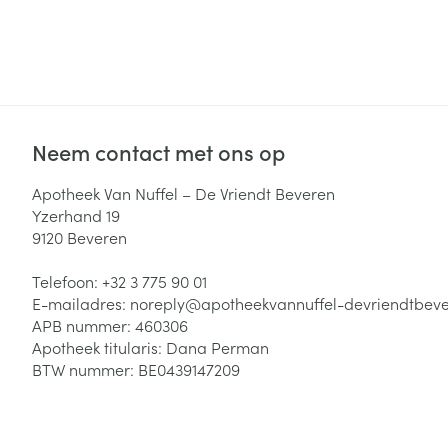
Neem contact met ons op
Apotheek Van Nuffel – De Vriendt Beveren
Yzerhand 19
9120
Beveren
Telefoon:
+32 3 775 90 01
E-mailadres:
noreply@
apotheekvannuffel-devriendtbev
APB nummer:
460306
Apotheek titularis:
Dana Perman
BTW nummer:
BE0439147209