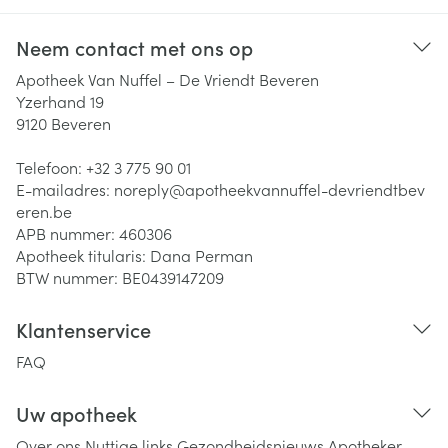
Neem contact met ons op
Apotheek Van Nuffel – De Vriendt Beveren
Yzerhand 19
9120
Beveren
Telefoon:
+32 3 775 90 01
E-mailadres:
noreply@
apotheekvannuffel-devriendtbev
eren.be
APB nummer:
460306
Apotheek titularis:
Dana Perman
BTW nummer:
BE0439147209
Klantenservice
FAQ
Uw apotheek
Over ons
Nuttige links
Gezondheidsnieuws
Apotheker