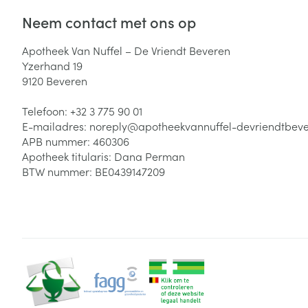
Neem contact met ons op
Apotheek Van Nuffel – De Vriendt Beveren
Yzerhand 19
9120
Beveren
Telefoon:
+32 3 775 90 01
E-mailadres:
noreply@
apotheekvannuffel-devriendtbev
APB nummer:
460306
Apotheek titularis:
Dana Perman
BTW nummer:
BE0439147209