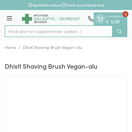
Dia 1 van 1
Ga naar de inhoud
Apothekersadvies
Snelle beschikbaarheid
0
0 artikelen
Menu
€ 0,00
Medicijnen en supplementen zoeken...
Zoek
Product, merk, categorie...
Home
/
Dhistl Shaving Brush Vegan-alu
Dhistl Shaving Brush Vegan-alu