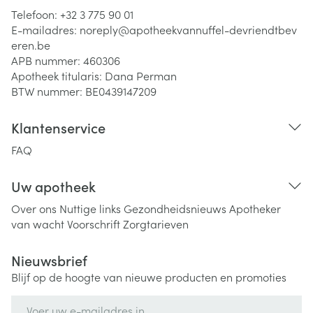
Telefoon:
+32 3 775 90 01
E-mailadres:
noreply@
apotheekvannuffel-devriendtbev
eren.be
APB nummer:
460306
Apotheek titularis:
Dana Perman
BTW nummer:
BE0439147209
Klantenservice
FAQ
Uw apotheek
Over ons
Nuttige links
Gezondheidsnieuws
Apotheker
van wacht
Voorschrift
Zorgtarieven
Nieuwsbrief
Blijf op de hoogte van nieuwe producten en promoties
E-mail adres