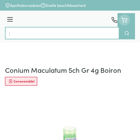
Ga naar de inhoud
Apothekersadvies
Snelle beschikbaarheid
Menu
Zoek
Product, merk, categorie...
Conium Maculatum 5ch Gr 4g Boiron
Geneesmiddel