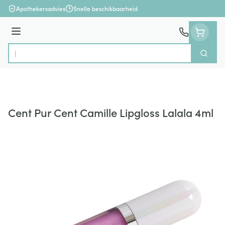
Ga naar de inhoud
Apothekersadvies
Snelle beschikbaarheid
Menu
Zoek
Product, merk, categorie...
Cent Pur Cent Camille Lipgloss Lalala 4ml