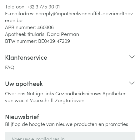
Telefoon:
+32 3 775 90 01
E-mailadres:
noreply@
apotheekvannuffel-devriendtbev
eren.be
APB nummer:
460306
Apotheek titularis:
Dana Perman
BTW nummer:
BE0439147209
Klantenservice
FAQ
Uw apotheek
Over ons
Nuttige links
Gezondheidsnieuws
Apotheker
van wacht
Voorschrift
Zorgtarieven
Nieuwsbrief
Blijf op de hoogte van nieuwe producten en promoties
E-mail adres