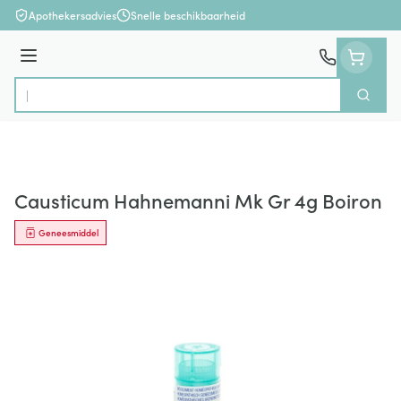
Ga naar de inhoud
Apothekersadvies
Snelle beschikbaarheid
Menu
Zoek
Product, merk, categorie...
Causticum Hahnemanni Mk Gr 4g Boiron
Geneesmiddel