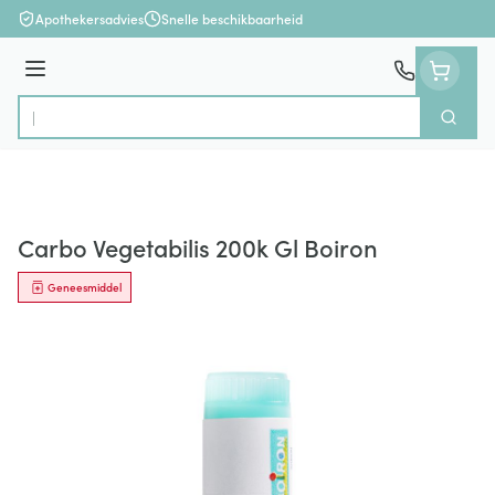
Ga naar de inhoud
Apothekersadvies
Snelle beschikbaarheid
Menu
Zoek
Product, merk, categorie...
Carbo Vegetabilis 200k Gl Boiron
Geneesmiddel