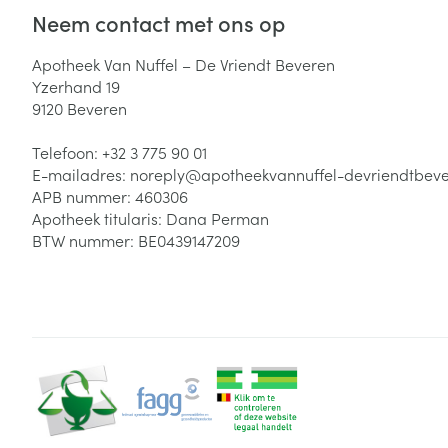
Neem contact met ons op
Zuurstof
Eelt
Eksteroog - lik
Apotheek Van Nuffel – De Vriendt Beveren
Ademhalingsste
Yzerhand 19
Toon meer
9120
Beveren
Spieren en gew
Telefoon:
+32 3 775 90 01
E-mailadres:
noreply@
apotheekvannuffel-devriendtbev
Specifiek voor
APB nummer:
460306
Naalden en spu
Apotheek titularis:
Dana Perman
Lichaamsverzo
Infecties
BTW nummer:
BE0439147209
Spuiten
Deodorant
Oplossing voor 
Gezichtsverzor
Naalden
Luizen
Naalden voor i
pennaalden
Diagnostica
Toon meer