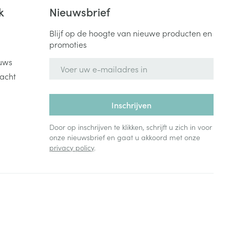
Bed
k
Nieuwsbrief
ng zon
Doorliggen - decubitis
Blijf op de hoogte van nieuwe producten en
Toon meer
ie
Urinewegen
promoties
uws
E-mail adres
id, spanning
Stoppen met roken
acht
 en intieme
Gezichtsreiniging -
ontschminken
n Orthopedie
Instrumenten
Inschrijven
sche
n anticonceptie
Reinigingsmelk, - crème, -
Anti tumor middelen
Door op inschrijven te klikken, schrijft u zich in voor
olie en gel
onze nieuwsbrief en gaat u akkoord met onze
jn
privacy policy
.
Tonic - lotion
zorging
Anesthesie
Micellair water
Specifiek voor de ogen
t
ie
Diverse geneesmiddelen
Toon meer