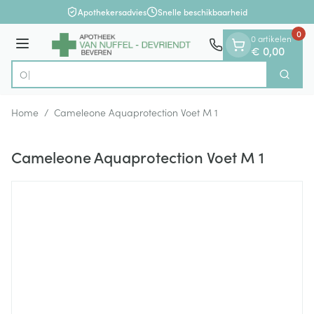
Dia 1 van 1
Ga naar de inhoud
Apothekersadvies
Snelle beschikbaarheid
0
0 artikelen
Menu
€ 0,00
Op zo
Zoek
Product, merk, categorie...
Home
/
Cameleone Aquaprotection Voet M 1
Cameleone Aquaprotection Voet M 1