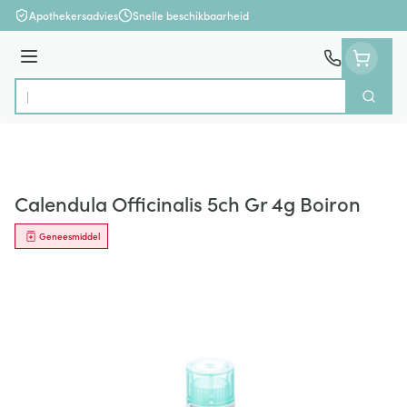
Ga naar de inhoud
Apothekersadvies
Snelle beschikbaarheid
Menu
Zoek
Product, merk, categorie...
Calendula Officinalis 5ch Gr 4g Boiron
Geneesmiddel