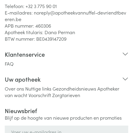
Telefoon:
+32 3 775 90 01
E-mailadres:
noreply@
apotheekvannuffel-devriendtbev
eren.be
APB nummer:
460306
Apotheek titularis:
Dana Perman
BTW nummer:
BE0439147209
Klantenservice
FAQ
Uw apotheek
Over ons
Nuttige links
Gezondheidsnieuws
Apotheker
van wacht
Voorschrift
Zorgtarieven
Nieuwsbrief
Blijf op de hoogte van nieuwe producten en promoties
E-mail adres